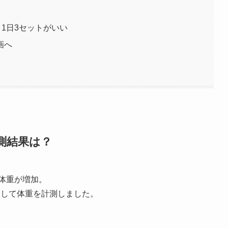
、1日3セットがいい
画へ
測結果は？
前に体重が増加。
了して体重を計測しました。