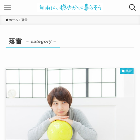
ホーム
落雷
落雷
– category –
落雷