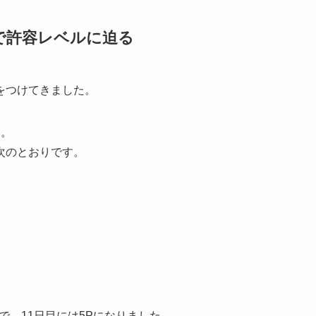
で許容レベルに迫る
をつけてきました。
す。
次のとおりです。
で、11日目には5Pになりました。