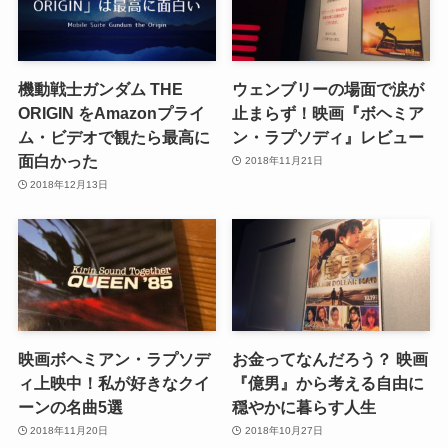
機動戦士ガンダム THE
ウェンブリーの場面で涙が
ORIGIN をAmazonプライ
止まらず！映画『ボヘミア
ム・ビデオで観たら最高に
ン・ラプソディ』レビュー
面白かった
2018年11月21日
2018年12月13日
映画ボヘミアン・ラプソデ
お金ってなんだろう？ 映画
ィ上映中！私が好きなクイ
『億男』から考える自由に
ーンの名曲5選
穏やかに暮らす人生
2018年11月20日
2018年10月27日