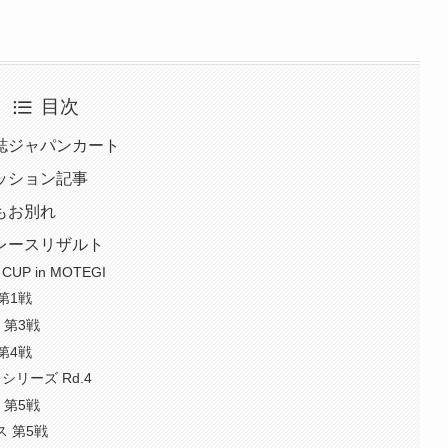
目次
誌ジャパンカート
ッション記事
もお別れ
 レースリザルト
CUP in MOTEGI
第1戦
 第3戦
第4戦
トシリーズ Rd.4
 第5戦
ス 第5戦